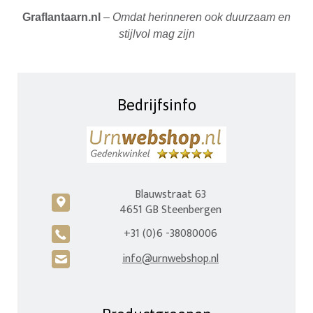
Graflantaarn.nl
–
Omdat herinneren ook duurzaam en
stijlvol mag zijn
Bedrijfsinfo
Blauwstraat 63
c
4651 GB Steenbergen
+31 (0)6 -38080006
A
info@urnwebshop.nl
H