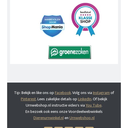
Tip: Bekijk en like ons op
Facebook
. Volg ons via
Instagram
of
Pinterest
. Lees zakelijke details op
LinkedIn
. Of bekijk
Urnwebshop.nl instructie video's via
You Tube
.
En bezoek ook eens onze Voordeelwebwinkels
Dierenurnwinkel.nl
en
Urnwebshop.nl