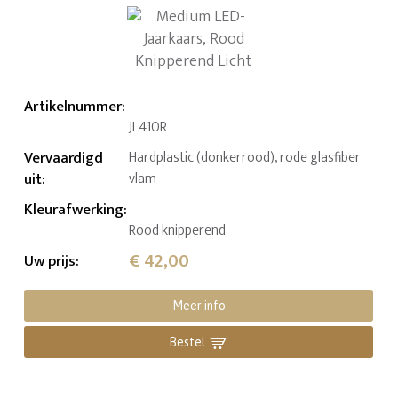
Artikelnummer
:
JL410R
Vervaardigd
Hardplastic (donkerrood), rode glasfiber
uit
:
vlam
Kleurafwerking
:
Rood knipperend
€ 42,00
Uw prijs
:
Meer info
Bestel