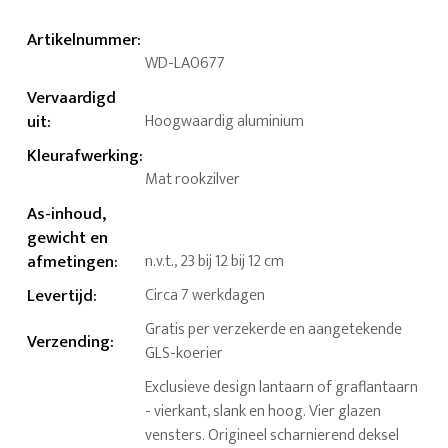
Artikelnummer
:
WD-LA0677
Vervaardigd
uit
:
Hoogwaardig aluminium
Kleurafwerking
:
Mat rookzilver
As-inhoud,
gewicht en
afmetingen
:
n.v.t., 23 bij 12 bij 12 cm
Levertijd
:
Circa 7 werkdagen
Gratis per verzekerde en aangetekende
Verzending
:
GLS-koerier
Exclusieve design lantaarn of graflantaarn
- vierkant, slank en hoog. Vier glazen
vensters. Origineel scharnierend deksel