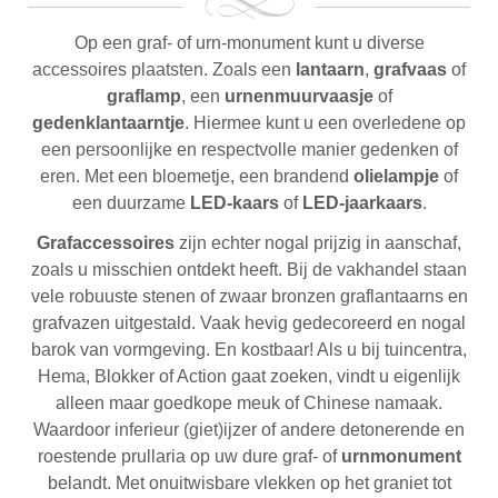
Op een graf- of urn-monument kunt u diverse
accessoires plaatsten. Zoals een
lantaarn
,
grafvaas
of
graflamp
, een
urnenmuurvaasje
of
gedenklantaarntje
. Hiermee kunt u een overledene op
een persoonlijke en respectvolle manier gedenken of
eren. Met een bloemetje, een brandend
olielampje
of
een duurzame
LED-kaars
of
LED-jaarkaars
.
Grafaccessoires
zijn echter nogal prijzig in aanschaf,
zoals u misschien ontdekt heeft. Bij de vakhandel staan
vele robuuste stenen of zwaar bronzen graflantaarns en
grafvazen uitgestald. Vaak hevig gedecoreerd en nogal
barok van vormgeving. En kostbaar! Als u bij tuincentra,
Hema, Blokker of Action gaat zoeken, vindt u eigenlijk
alleen maar goedkope meuk of Chinese namaak.
Waardoor inferieur (giet)ijzer of andere detonerende en
roestende prullaria op uw dure graf- of
urnmonument
belandt. Met onuitwisbare vlekken op het graniet tot