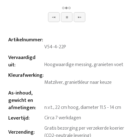
Artikelnummer
:
V54-4-22P
Vervaardigd
uit
:
Hoogwaardige messing, granieten voet
Kleurafwerking
:
Matzilver, granietkleur naar keuze
As-inhoud,
gewicht en
afmetingen
:
n.v.t., 22 cm hoog, diameter 11.5 - 14 cm
Levertijd
:
Circa 7 werkdagen
Gratis bezorging per verzekerde koerier
Verzending
:
(CO2-neutrale levering)