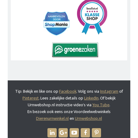
Tip: Bekijk en like ons op
Facebook
. Volg ons via
Instagram
of
Pinterest
. Lees zakelijke details op
LinkedIn
. Of bekijk
Urnwebshop.nl instructie video's via
You Tube
.
En bezoek ook eens onze Voordeelwebwinkels
Dierenurnwinkel.nl
en
Urnwebshop.nl