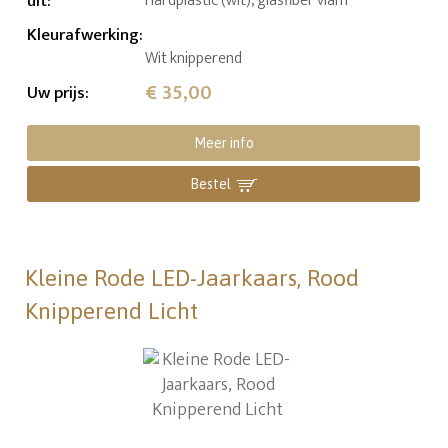
uit
:
Hardplastic (wit), glasfiber vlam
Kleurafwerking
:
Wit knipperend
€ 35,00
Uw prijs
:
Meer info
Bestel
Kleine Rode LED-Jaarkaars, Rood
Knipperend Licht