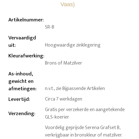
Artikelnummer
:
SR-B
Vervaardigd
uit
:
Hoogwaardige zinklegering
Kleurafwerking
:
Brons of Matzilver
As-inhoud,
gewicht en
afmetingen
:
n.v.t., zie Bijpassende Artikelen
Levertijd
:
Circa 7 werkdagen
Gratis per verzekerde en aangetekende
Verzending
:
GLS-koerier
Voordelig geprijsde Serena Grafset B,
verkrijgbaar in bronskleur of matzilver.