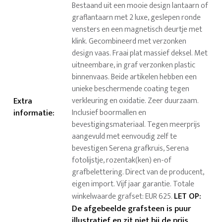
Bestaand uit een mooie design lantaarn of
graflantaarn met 2 luxe, geslepen ronde
vensters en een magnetisch deurtje met
klink. Gecombineerd met verzonken
design vaas. Fraai plat massief deksel. Met
uitneembare, in graf verzonken plastic
binnenvaas. Beide artikelen hebben een
unieke beschermende coating tegen
Extra
verkleuring en oxidatie. Zeer duurzaam.
informatie
:
Inclusief boormallen en
bevestigingsmateriaal. Tegen meerprijs
aangevuld met eenvoudig zelf te
bevestigen Serena grafkruis, Serena
fotolijstje, rozentak(ken) en-of
grafbelettering. Direct van de producent,
eigen import. Vijf jaar garantie. Totale
LET OP:
winkelwaarde grafset: EUR 625.
De afgebeelde grafsteen is puur
illustratief en zit niet bij de prijs