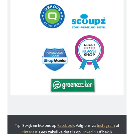
Tip: Bekijk en like ons op
Facebook
. Volg ons via
Instagram
of
Pinterest
. Lees zakelijke details op
LinkedIn
. Of bekijk