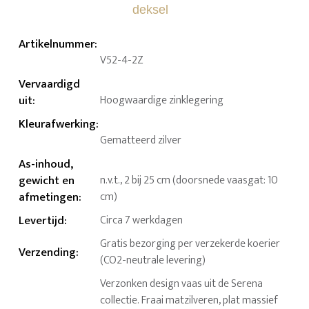
Artikelnummer
:
V52-4-2Z
Vervaardigd
uit
:
Hoogwaardige zinklegering
Kleurafwerking
:
Gematteerd zilver
As-inhoud,
gewicht en
n.v.t., 2 bij 25 cm (doorsnede vaasgat: 10
afmetingen
:
cm)
Levertijd
:
Circa 7 werkdagen
Gratis bezorging per verzekerde koerier
Verzending
:
(CO2-neutrale levering)
Verzonken design vaas uit de Serena
collectie. Fraai matzilveren, plat massief