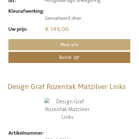
uit
:
Hoogwaardige zinklegering
Kleurafwerking
:
Gematteerd zilver
€ 149,00
Uw prijs
:
Meer info
Bestel
Design Graf Rozentak Matzilver Links
Artikelnummer
: