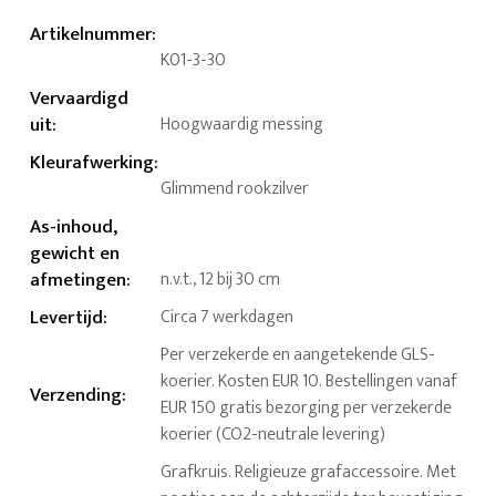
Artikelnummer
:
K01-3-30
Vervaardigd
uit
:
Hoogwaardig messing
Kleurafwerking
:
Glimmend rookzilver
As-inhoud,
gewicht en
afmetingen
:
n.v.t., 12 bij 30 cm
Levertijd
:
Circa 7 werkdagen
Per verzekerde en aangetekende GLS-
koerier. Kosten EUR 10. Bestellingen vanaf
Verzending
:
EUR 150 gratis bezorging per verzekerde
koerier (CO2-neutrale levering)
Grafkruis. Religieuze grafaccessoire. Met