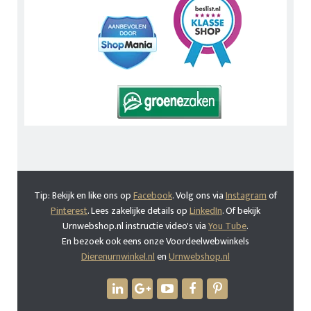
Tip: Bekijk en like ons op
Facebook
. Volg ons via
Instagram
of
Pinterest
. Lees zakelijke details op
LinkedIn
. Of bekijk
Urnwebshop.nl instructie video's via
You Tube
.
En bezoek ook eens onze Voordeelwebwinkels
Dierenurnwinkel.nl
en
Urnwebshop.nl