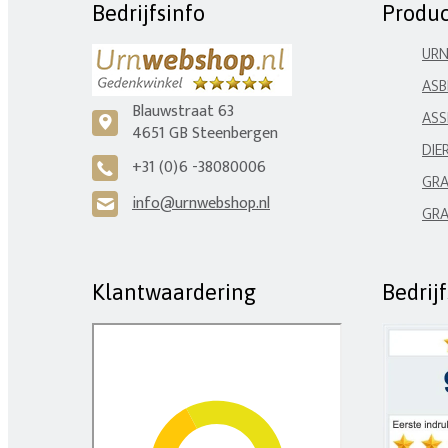
Bedrijfsinfo
Produ
UR
ASB
Blauwstraat 63
ASS
c
4651 GB Steenbergen
DIE
+31 (0)6 -38080006
A
GRA
info@urnwebshop.nl
H
GRA
Klantwaardering
Bedrij