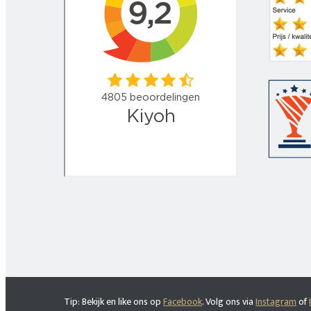
Tip: Bekijk en like ons op
Facebook
. Volg ons via
Instagram
of