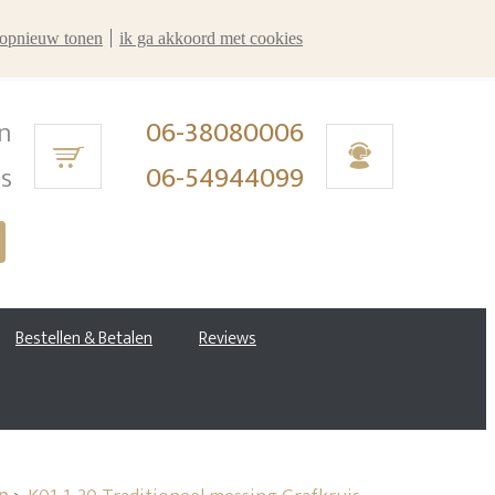
r opnieuw tonen
ik ga akkoord met cookies
n
06-38080006
ms
06-54944099
Bestellen & Betalen
Reviews