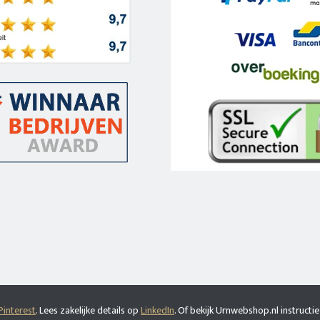
Pinterest
. Lees zakelijke details op
LinkedIn
. Of bekijk Urnwebshop.nl instructie