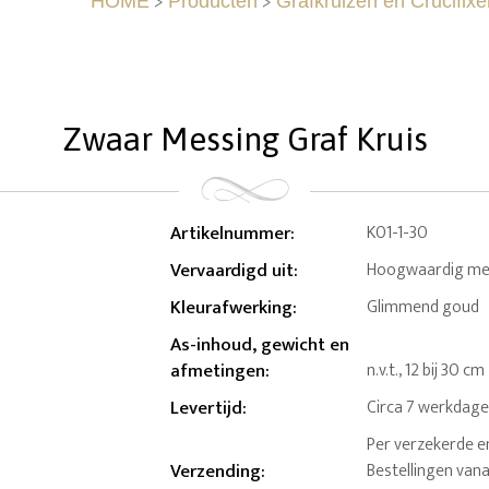
>
>
HOME
Producten
Grafkruizen en Crucifixe
Zwaar Messing Graf Kruis
Artikelnummer
:
K01-1-30
Vervaardigd uit
:
Hoogwaardig me
Kleurafwerking
:
Glimmend goud
As-inhoud, gewicht en
afmetingen
:
n.v.t., 12 bij 30 cm
Levertijd
:
Circa 7 werkdag
Per verzekerde e
Verzending
:
Bestellingen van