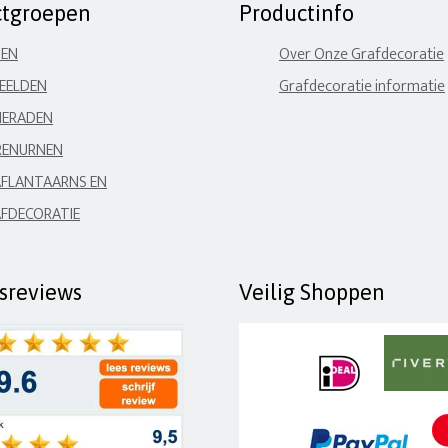
ctgroepen
Productinfo
NEN
Over Onze Grafdecoratie
EELDEN
Grafdecoratie informatie
IERADEN
RENURNEN
FLANTAARNS EN
FDECORATIE
fsreviews
Veilig Shoppen