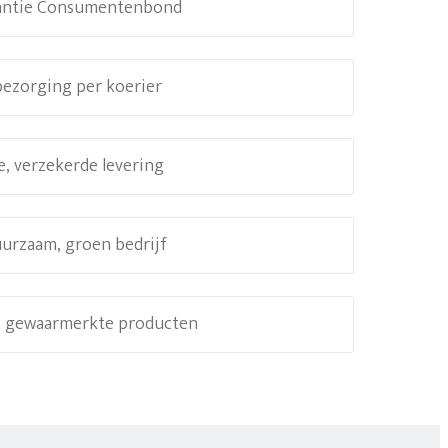
antie Consumentenbond
 bezorging per koerier
e, verzekerde levering
uurzaam, groen bedrijf
e, gewaarmerkte producten