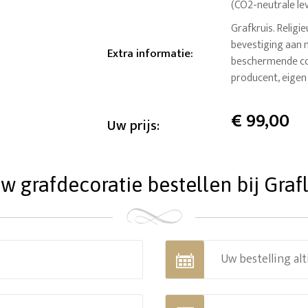
(CO2-neutrale le
Grafkruis. Religi
bevestiging aan 
Extra informatie
:
beschermende coa
producent, eigen 
€
99,00
Uw prijs:
 grafdecoratie bestellen bij Grafl
Uw bestelling alt