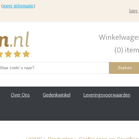
 (
meer informatie
)
late
Winkelwage
(0) ite
Zoeken
Over Ons
Gedenkwinkel
Leveringsvoorwaarden