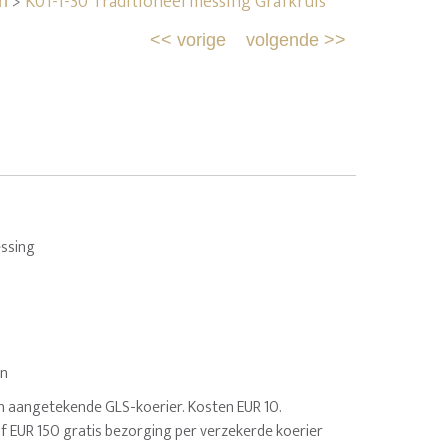
>
K01-1-30 Traditioneel messing Grafkruis
n
<<
vorige
volgende
>>
ssing
en
n aangetekende GLS-koerier. Kosten EUR 10.
af EUR 150 gratis bezorging per verzekerde koerier