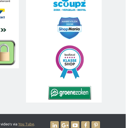
 video's via
You Tube
.