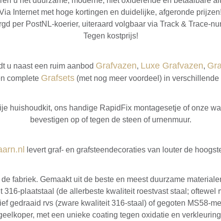
ren u het duurzame, moderne, niet oxiderende èn betaalbare alt
Via Internet met hoge kortingen en duidelijke, afgeronde prijzen
gd per PostNL-koerier, uiteraard volgbaar via Track & Trace-n
Tegen kostprijs!
Grafvazen
Luxe Grafvazen
Gra
dt u naast een ruim aanbod
,
,
Grafsets
n complete
(met nog meer voordeel) in verschillende p
rije huishoudkit, ons handige RapidFix montagesetje of onze 
bevestigen op of tegen de steen of urnenmuur.
aarn.nl
levert graf- en grafsteendecoraties van louter de hoogste
 de fabriek. Gemaakt uit de beste en meest duurzame materiale
ht 316-plaatstaal (de allerbeste kwaliteit roestvast staal; oftewel r
ef gedraaid rvs (zware kwaliteit 316-staal) of gegoten MS58-m
geelkoper, met een unieke coating tegen oxidatie en verkleuring