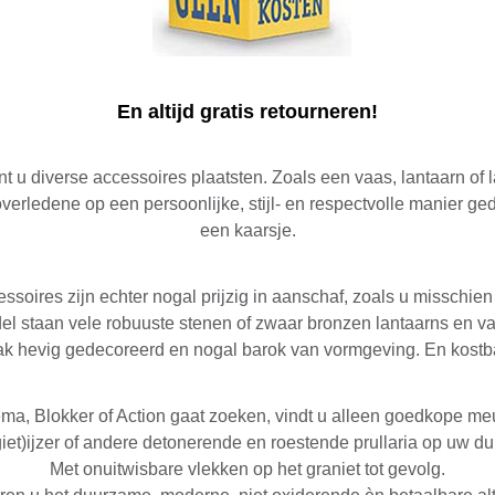
En altijd gratis retourneren!
t u diverse accessoires plaatsten. Zoals een vaas, lantaarn of
verledene op een persoonlijke, stijl- en respectvolle manier ged
een kaarsje.
ssoires zijn echter nogal prijzig in aanschaf, zoals u misschien 
el staan vele robuuste stenen of zwaar bronzen lantaarns en va
k hevig gedecoreerd en nogal barok van vormgeving. En kostb
Hema, Blokker of Action gaat zoeken, vindt u alleen goedkope 
(giet)ijzer of andere detonerende en roestende prullaria op uw d
Met onuitwisbare vlekken op het graniet tot gevolg.