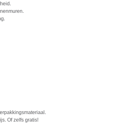
heid.
urnenmuren.
ng.
erpakkingsmateriaal.
. Of zelfs gratis!