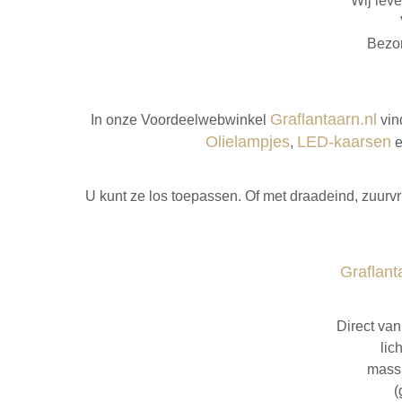
Wij leve
Bezor
Graflantaarn.nl
In onze Voordeelwebwinkel
vin
Olielampjes
LED-kaarsen
,
e
U kunt ze los toepassen. Of met draadeind, zuurv
Graflant
Direct van
lic
massi
(