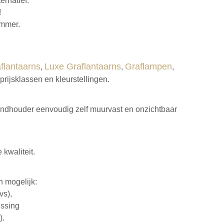
ernatief.
!
ummer.
flantaarns
Luxe Graflantaarns
Graflampen
,
,
,
rijsklassen en kleurstellingen.
wandhouder eenvoudig zelf muurvast en onzichtbaar
 kwaliteit.
n mogelijk:
vs),
essing
).