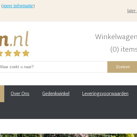
 (
meer informatie
)
late
Winkelwage
(0) item
Zoeken
Over Ons
Gedenkwinkel
Leveringsvoorwaarden