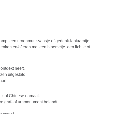
 lamp, een urnenmuur-vaasje of gedenk-lantaarntje.
enken en/of eren met een bloemetje, een lichtje of
ontdekt heeft.
zen uitgestald.
aar!
meuk of Chinese namaak.
ure graf- of urnmonument belandt.