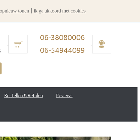
r opnieuw tonen
ik ga akkoord met cookies
n
06-38080006
s
06-54944099
Bestellen & Betalen
Reviews