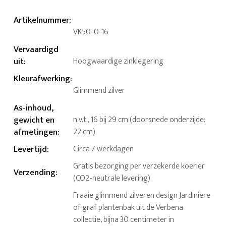
Artikelnummer
:
VK50-0-16
Vervaardigd
uit
:
Hoogwaardige zinklegering
Kleurafwerking
:
Glimmend zilver
As-inhoud,
gewicht en
n.v.t., 16 bij 29 cm (doorsnede onderzijde:
afmetingen
:
22 cm)
Levertijd
:
Circa 7 werkdagen
Gratis bezorging per verzekerde koerier
Verzending
:
(CO2-neutrale levering)
Fraaie glimmend zilveren design Jardiniere
of graf plantenbak uit de Verbena
collectie, bijna 30 centimeter in