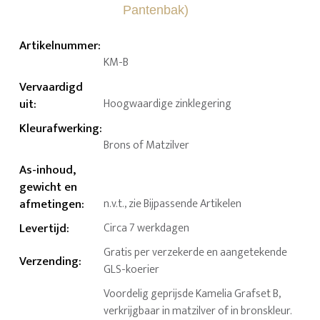
Artikelnummer
:
KM-B
Vervaardigd
uit
:
Hoogwaardige zinklegering
Kleurafwerking
:
Brons of Matzilver
As-inhoud,
gewicht en
afmetingen
:
n.v.t., zie Bijpassende Artikelen
Levertijd
:
Circa 7 werkdagen
Gratis per verzekerde en aangetekende
Verzending
:
GLS-koerier
Voordelig geprijsde Kamelia Grafset B,
verkrijgbaar in matzilver of in bronskleur.