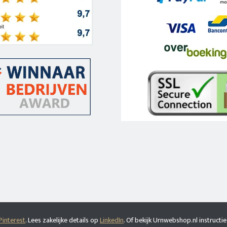
Pinterest
. Lees zakelijke details op
LinkedIn
. Of bekijk Urnwebshop.nl instructie