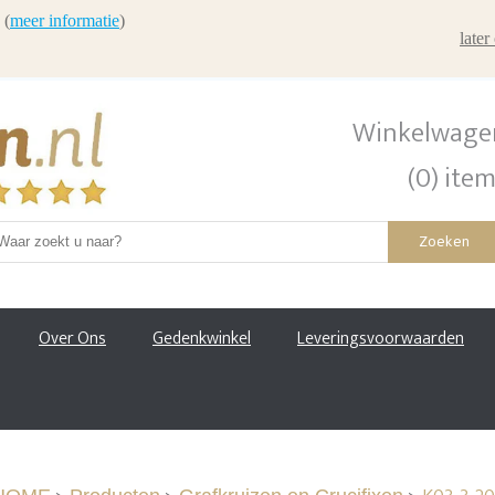
 (
meer informatie
)
late
Winkelwage
(0) ite
Zoeken
Over Ons
Gedenkwinkel
Leveringsvoorwaarden