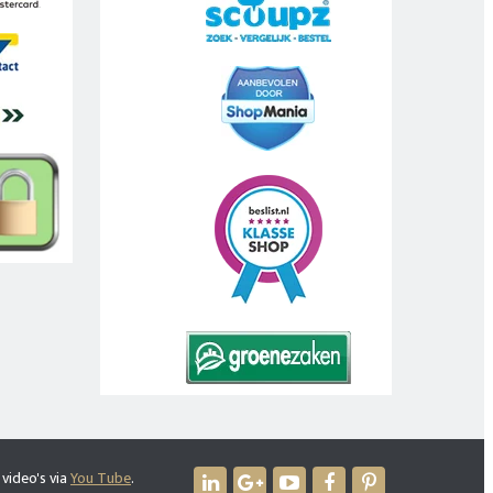
 video's via
You Tube
.