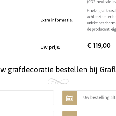
(CO2-neutrale le
Grieks grafkruis.
achterzijde ter 
Extra informatie
:
unieke bescherme
de producent, eig
€
119,00
Uw prijs:
 grafdecoratie bestellen bij Grafl
Uw bestelling alt