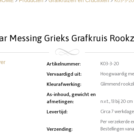
>
>
>
K03-3-20
HOME
Producten
Grafkruizen en Crucifixen
r Messing Grieks Grafkruis Rookz
Artikelnummer
:
K03-3-20
Vervaardigd uit
:
Hoogwaardig me
Kleurafwerking
:
Glimmend rookzi
As-inhoud, gewicht en
afmetingen
:
n.v.t., 13 bij 20 cm
Levertijd
:
Circa 7 werkdag
Per verzekerde e
Verzending
:
Bestellingen van