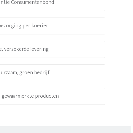
antie Consumentenbond
 bezorging per koerier
e, verzekerde levering
uurzaam, groen bedrijf
e, gewaarmerkte producten