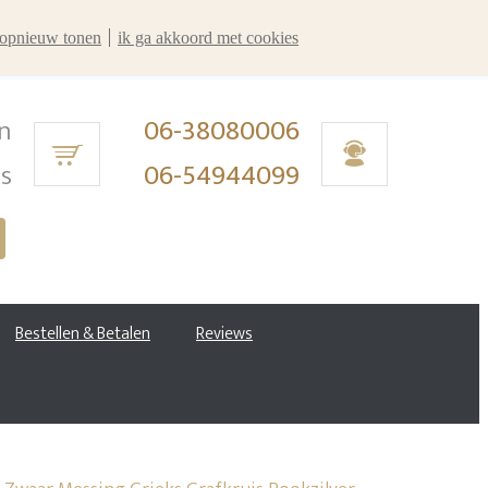
r opnieuw tonen
ik ga akkoord met cookies
n
06-38080006
ms
06-54944099
Bestellen & Betalen
Reviews