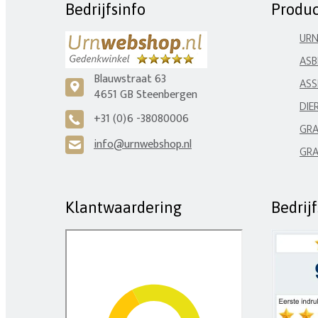
Bedrijfsinfo
Produ
UR
ASB
Blauwstraat 63
ASS
c
4651 GB Steenbergen
DIE
+31 (0)6 -38080006
A
GRA
info@urnwebshop.nl
H
GRA
Klantwaardering
Bedrij