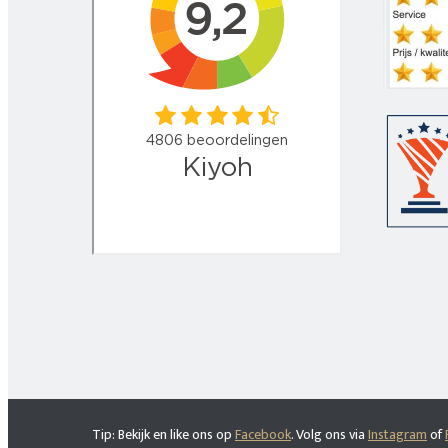
Tip: Bekijk en like ons op
Facebook
. Volg ons via
Instagram
of