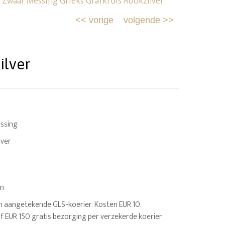
 Zwaar Messing Grieks Grafkruis Rookzilver
<<
vorige
volgende
>>
ilver
ssing
lver
en
n aangetekende GLS-koerier. Kosten EUR 10.
af EUR 150 gratis bezorging per verzekerde koerier