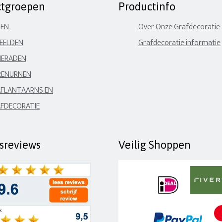
ctgroepen
Productinfo
NEN
Over Onze Grafdecoratie
EELDEN
Grafdecoratie informatie
IERADEN
RENURNEN
FLANTAARNS EN
FDECORATIE
fsreviews
Veilig Shoppen