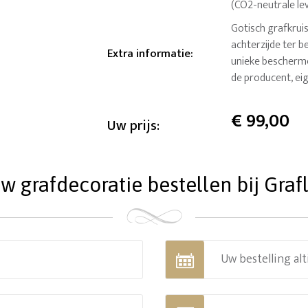
(CO2-neutrale le
Gotisch grafkruis
achterzijde ter 
Extra informatie
:
unieke bescherme
de producent, eig
€
99,00
Uw prijs:
 grafdecoratie bestellen bij Grafl
Uw bestelling alt