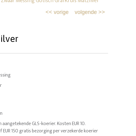
 Zwaar Messing Gotisch GrafKruis Matzilver
<<
vorige
volgende
>>
ilver
ssing
r
en
n aangetekende GLS-koerier. Kosten EUR 10.
af EUR 150 gratis bezorging per verzekerde koerier