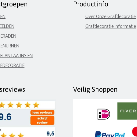
ctgroepen
Productinfo
NEN
Over Onze Grafdecoratie
EELDEN
Grafdecoratie informatie
IERADEN
RENURNEN
FLANTAARNS EN
FDECORATIE
fsreviews
Veilig Shoppen