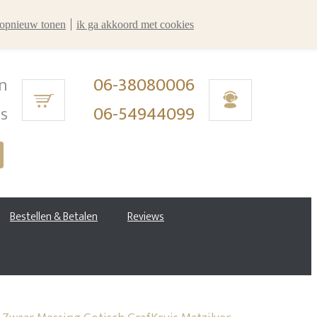
r opnieuw tonen
ik ga akkoord met cookies
n
06-38080006
ms
06-54944099
Bestellen & Betalen
Reviews