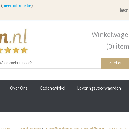
 (
meer informatie
)
late
Winkelwage
(0) ite
Zoeken
Over Ons
Gedenkwinkel
Leveringsvoorwaarden