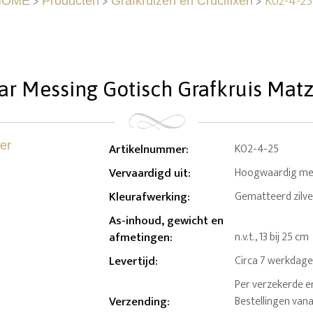
>
>
>
K02-4-25
HOME
Producten
Grafkruizen en Crucifixen
r Messing Gotisch Grafkruis Matz
Artikelnummer
:
K02-4-25
Vervaardigd uit
:
Hoogwaardig me
Kleurafwerking
:
Gematteerd zilve
As-inhoud, gewicht en
afmetingen
:
n.v.t., 13 bij 25 cm
Levertijd
:
Circa 7 werkdag
Per verzekerde e
Verzending
:
Bestellingen van