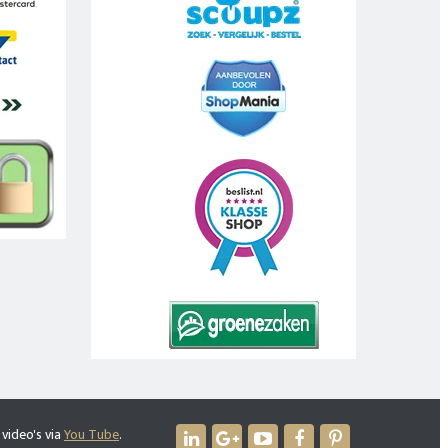
 video's via
You Tube
.