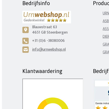
Bedrijfsinfo
Produ
UR
ASB
Blauwstraat 63
ASS
c
4651 GB Steenbergen
DIE
+31 (0)6 -38080006
A
GRA
info@urnwebshop.nl
H
GRA
Klantwaardering
Bedrij