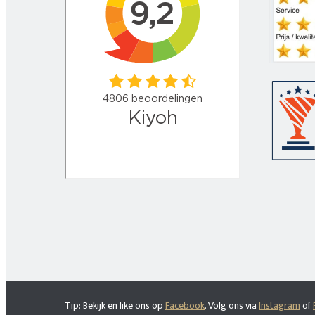
Tip: Bekijk en like ons op
Facebook
. Volg ons via
Instagram
of