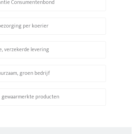
antie Consumentenbond
 bezorging per koerier
e, verzekerde levering
uurzaam, groen bedrijf
e, gewaarmerkte producten