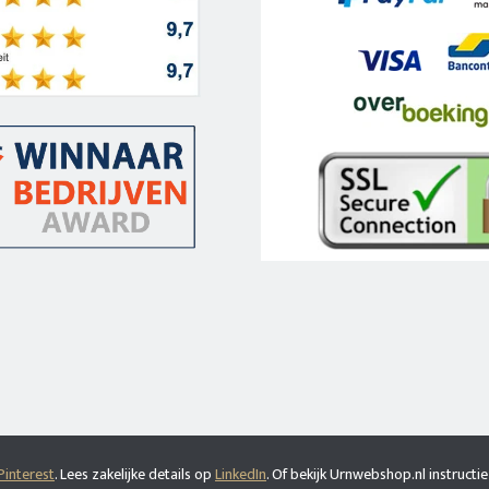
Pinterest
. Lees zakelijke details op
LinkedIn
. Of bekijk Urnwebshop.nl instructie